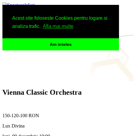
Spectacole
Acest site foloseste Cookies pentru logare si
Arhiva
Informatii
analiza trafic.
Afla mai multe
Am inteles
Vienna Classic Orchestra
150-120-100 RON
Lux Divina