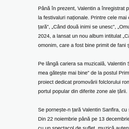
Până în prezent, Valentin a înregistrat 
la festivaluri naționale. Printre cele ma
țară”, „Când două inimi se unesc”, „Omul
2024, a lansat un nou album intitulat „
omonim, care a fost bine primit de fani 
Pe lângă cariera sa muzicală, Valentin S
mea gătește mai bine” de la postul Prima 
proiect dedicat promovării folclorului ro
portul popular din diferite zone ale țării.
Se pornește-n țară Valentin Sanfira, cu 
Din 22 noiembrie până pe 13 decembrie,
cu un spectacol de suflet, muzică autent