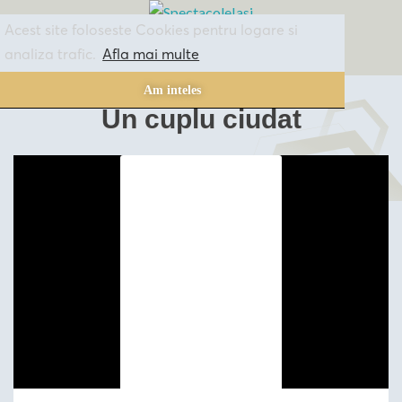
Acest site foloseste Cookies pentru logare si
SPECTACOLE
ARHIVA
INFORMATII
analiza trafic.
Afla mai multe
Am inteles
Un cuplu ciudat