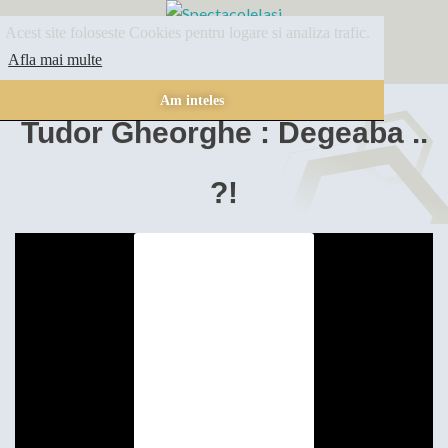
Acest site foloseste Cookies pentru logare si analiza trafic.
SPECTACOLE
ARHIVA
INFORMATII
Afla mai multe
Am inteles
Tudor Gheorghe : Degeaba ..
?!