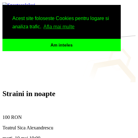
Spectacole
Acest site foloseste Cookies pentru logare si
Arhiva
Informatii
analiza trafic.
Afla mai multe
Am inteles
Straini in noapte
100 RON
Teatrul Sica Alexandrescu