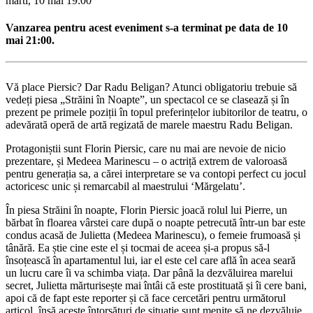
marti, 10 mai
19:00
Vanzarea pentru acest eveniment s-a terminat pe data de 10
mai 21:00.
Vă place Piersic? Dar Radu Beligan? Atunci obligatoriu trebuie să
vedeți piesa „Străini în Noapte”, un spectacol ce se clasează și în
prezent pe primele poziții în topul preferințelor iubitorilor de teatru, o
adevărată operă de artă regizată de marele maestru Radu Beligan.
Protagoniștii sunt Florin Piersic, care nu mai are nevoie de nicio
prezentare, și Medeea Marinescu – o actriță extrem de valoroasă
pentru generația sa, a cărei interpretare se va contopi perfect cu jocul
actoricesc unic și remarcabil al maestrului ‘Mărgelatu’.
În piesa Străini în noapte, Florin Piersic joacă rolul lui Pierre, un
bărbat în floarea vârstei care după o noapte petrecută într-un bar este
condus acasă de Julietta (Medeea Marinescu), o femeie frumoasă și
tânără. Ea știe cine este el și tocmai de aceea și-a propus să-l
însoțească în apartamentul lui, iar el este cel care află în acea seară
un lucru care îi va schimba viața. Dar până la dezvăluirea marelui
secret, Julietta mărturisește mai întâi că este prostituată și îi cere bani,
apoi că de fapt este reporter și că face cercetări pentru următorul
articol, însă aceste întorsături de situație sunt menite să ne dezvăluie