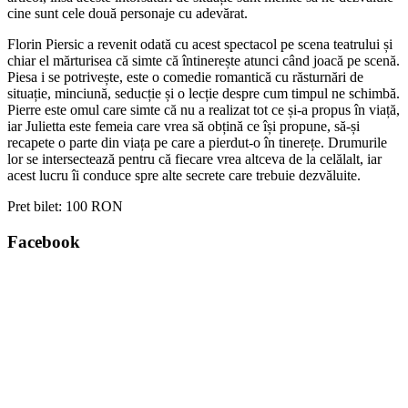
cine sunt cele două personaje cu adevărat.
Florin Piersic a revenit odată cu acest spectacol pe scena teatrului și
chiar el mărturisea că simte că întinerește atunci când joacă pe scenă.
Piesa i se potrivește, este o comedie romantică cu răsturnări de
situație, minciună, seducție și o lecție despre cum timpul ne schimbă.
Pierre este omul care simte că nu a realizat tot ce și-a propus în viață,
iar Julietta este femeia care vrea să obțină ce își propune, să-și
recapete o parte din viața pe care a pierdut-o în tinerețe. Drumurile
lor se intersectează pentru că fiecare vrea altceva de la celălalt, iar
acest lucru îi conduce spre alte secrete care trebuie dezvăluite.
Pret bilet:
100 RON
Facebook