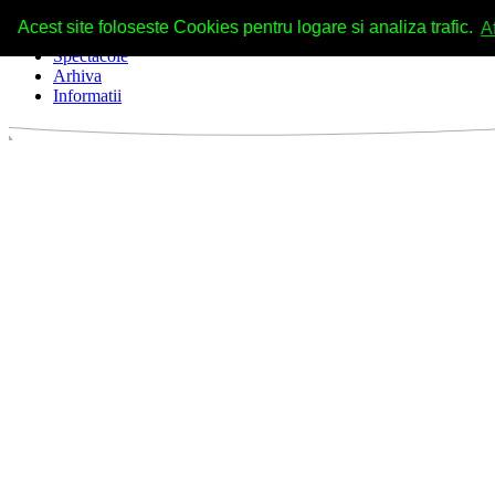
Acest site foloseste Cookies pentru logare si analiza trafic.
A
Spectacole
Arhiva
Informatii