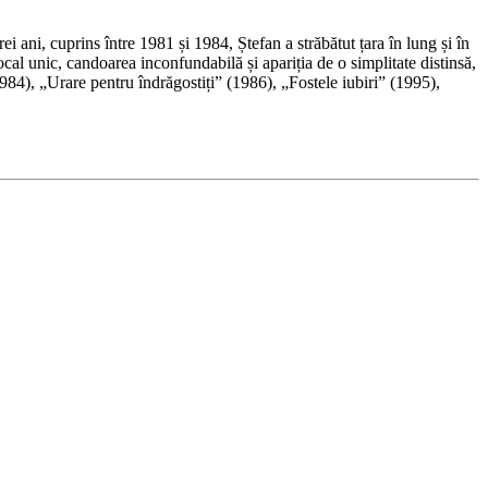
i ani, cuprins între 1981 și 1984, Ștefan a străbătut țara în lung și în
al unic, candoarea inconfundabilă și apariția de o simplitate distinsă,
984), „Urare pentru îndrăgostiți” (1986), „Fostele iubiri” (1995),