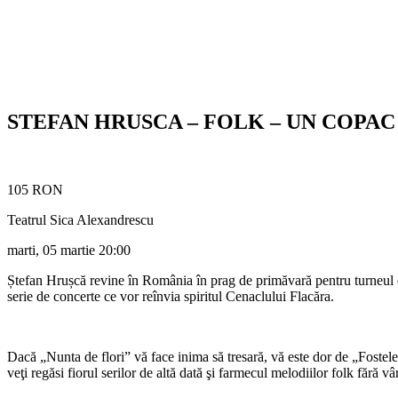
STEFAN HRUSCA – FOLK – UN COPAC
105 RON
Teatrul Sica Alexandrescu
marti, 05 martie
20:00
Ștefan Hrușcă revine în România în prag de primăvară pentru turneul den
serie de concerte ce vor reînvia spiritul Cenaclului Flacăra.
Dacă „Nunta de flori” vă face inima să tresară, vă este dor de „Fostele 
veţi regăsi fiorul serilor de altă dată şi farmecul melodiilor folk fără vâ