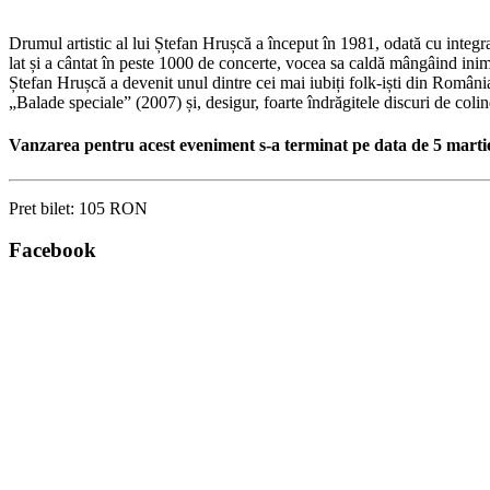
Drumul artistic al lui Ștefan Hrușcă a început în 1981, odată cu integrar
lat și a cântat în peste 1000 de concerte, vocea sa caldă mângâind inim
Ștefan Hrușcă a devenit unul dintre cei mai iubiți folk-iști din Români
„Balade speciale” (2007) și, desigur, foarte îndrăgitele discuri de col
Vanzarea pentru acest eveniment s-a terminat pe data de 5 marti
Pret bilet:
105 RON
Facebook