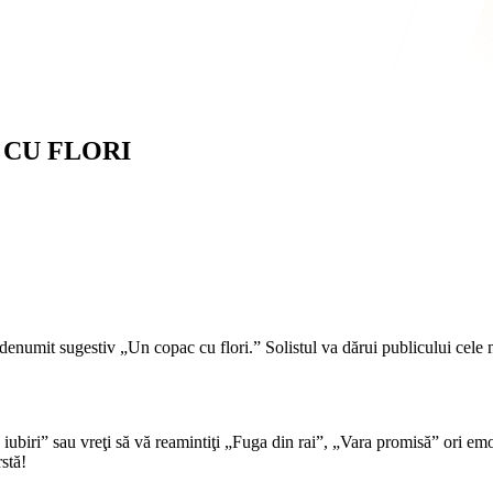
 CU FLORI
umit sugestiv „Un copac cu flori.” Solistul va dărui publicului cele mai
iubiri” sau vreţi să vă reamintiţi „Fuga din rai”, „Vara promisă” ori emo
rstă!