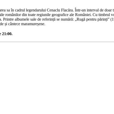
ea sa în cadrul legendarului Cenaclu Flacăra. Într-un interval de doar tre
ile românilor din toate regiunile geografice ale României. Cu timbrul voc
a. Printre albumele sale de referință se numără: „Rugă pentru părinți” (1
inde și cântece maramureșene.
e 21:00.