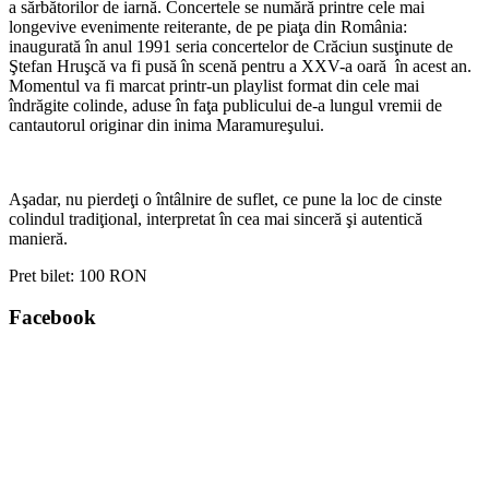
a sărbătorilor de iarnă. Concertele se numără printre cele mai
longevive evenimente reiterante, de pe piaţa din România:
inaugurată în anul 1991 seria concertelor de Crăciun susţinute de
Ştefan Hruşcă va fi pusă în scenă pentru a XXV-a oară în acest an.
Momentul va fi marcat printr-un playlist format din cele mai
îndrăgite colinde, aduse în faţa publicului de-a lungul vremii de
cantautorul originar din inima Maramureşului.
Aşadar, nu pierdeţi o întâlnire de suflet, ce pune la loc de cinste
colindul tradiţional, interpretat în cea mai sinceră şi autentică
manieră.
Pret bilet:
100 RON
Facebook