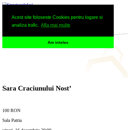
Spectacole
Acest site foloseste Cookies pentru logare si
Arhiva
Informatii
analiza trafic.
Afla mai multe
Am inteles
Sara Craciunului Nost’
100 RON
Sala Patria