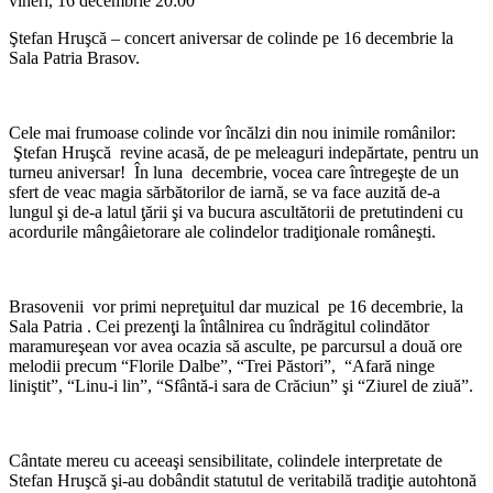
vineri, 16 decembrie
20:00
Ştefan Hruşcă – concert aniversar de colinde pe 16 decembrie la
Sala Patria Brasov.
Cele mai frumoase colinde vor încălzi din nou inimile românilor:
Ştefan Hruşcă revine acasă, de pe meleaguri indepărtate, pentru un
turneu aniversar! În luna decembrie, vocea care întregeşte de un
sfert de veac magia sărbătorilor de iarnă, se va face auzită de-a
lungul şi de-a latul ţării şi va bucura ascultătorii de pretutindeni cu
acordurile mângâietorare ale colindelor tradiţionale româneşti.
Brasovenii vor primi nepreţuitul dar muzical pe 16 decembrie, la
Sala Patria . Cei prezenţi la întâlnirea cu îndrăgitul colindător
maramureşean vor avea ocazia să asculte, pe parcursul a două ore
melodii precum “Florile Dalbe”, “Trei Păstori”, “Afară ninge
liniştit”, “Linu-i lin”, “Sfântă-i sara de Crăciun” şi “Ziurel de ziuă”.
Cântate mereu cu aceeaşi sensibilitate, colindele interpretate de
Stefan Hruşcă şi-au dobândit statutul de veritabilă tradiţie autohtonă