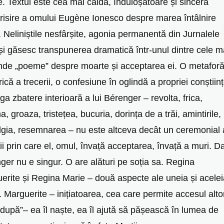
. Textul este cea mai caldă, înduioșătoare și sinceră
risire a omului Eugène Ionesco despre marea întâlnire
ă. Neliniștile nesfârșite, agonia permanentă din Jurnalele
își găsesc transpunerea dramatică într-unul dintre cele m
nde „poeme” despre moarte și acceptarea ei. O metafor
ică a trecerii, o confesiune în oglindă a propriei conștiinț
ga zbatere interioară a lui Bérenger ‒ revolta, frica,
, groaza, tristețea, bucuria, dorința de a trăi, amintirile,
lgia, resemnarea ‒ nu este altceva decât un ceremonial 
ii prin care el, omul, învață acceptarea, învață a muri. D
ger nu e singur. O are alături pe soția sa. Regina
erite și Regina Marie ‒ două aspecte ale uneia și acelei
. Marguerite ‒ inițiatoarea, cea care permite accesul alto
 după”‒ ea îl naște, ea îl ajută să pășească în lumea de