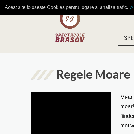
Acest site foloseste Cookies pentru logare si analiza trafic.
A
SPE
Regele Moare
Mi-am 
moară
fiind
motiv