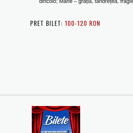
dincolo; Marie ‒ grația, tandrețea, fragil
PRET BILET:
100-120 RON