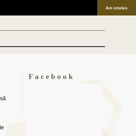
Am inteles
Facebook
 să
le