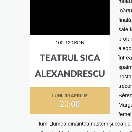
moare
mărtu
final
sale 
profu
100-120 RON
alegor
TEATRUL SICA
Întrea
spaima
ALEXANDRESCU
nosta
trecer
Béren
LUNI, 30 APRILIE
20:00
Margu
femei
lumi „lumea dinaintea nașterii și cea de