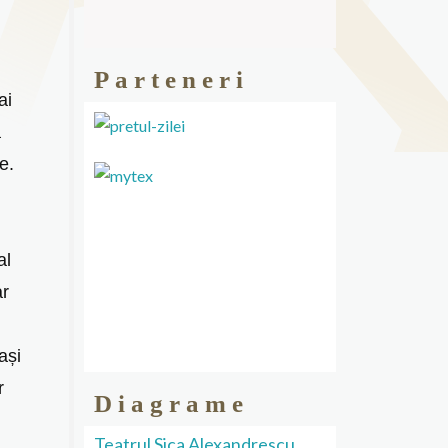
Parteneri
ai
ă
e.
al
ar
ași
r
Diagrame
Teatrul Sica Alexandrescu