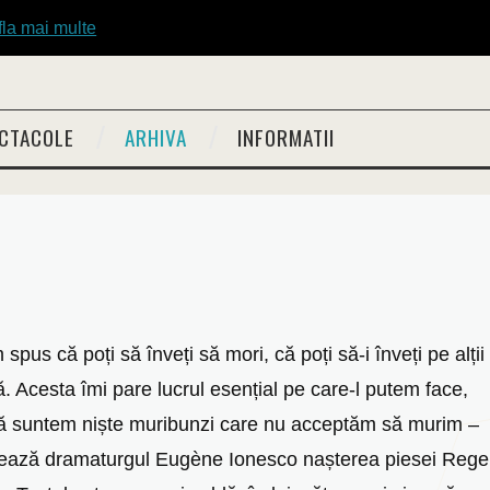
fla mai multe
CTACOLE
ARHIVA
INFORMATII
spus că poți să înveți să mori, că poți să-i înveți pe alții
. Acesta îmi pare lucrul esențial pe care-l putem face,
că suntem niște muribunzi care nu acceptăm să murim ‒
ează dramaturgul Eugène Ionesco nașterea piesei Rege