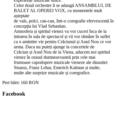
experiențe muzicale unice.
Celor două orchestre li se adaugă ANSAMBLUL DE
BALET AL OPEREI VOX, cu momentele mult
așteptate
de vals, polci, can-can, într-o coregrafie efervescentă în
concepția lui Vlad Sebastian.
Atmosfera și spiritul vienez va vor cuceri înca de la
intrarea în sala de spectacol și vă vor rămâne în suflet
ca o amintire vie pentru Crăciunul și Anul Nou ce vor
urma. Daca nu puteți ajunge la concertele de
Crăciun și Anul Nou de la Viena, aducem noi spiritul
vienez în orasul dumneavoastră prin cele mai
frumoase capodopere muzicale vieneze ale dinastiei
Strauss, Franz Lehar, Emerich Kalman și multe,
multe alte surprize muzicale și coregrafice.
Pret bilet:
160 RON
Facebook