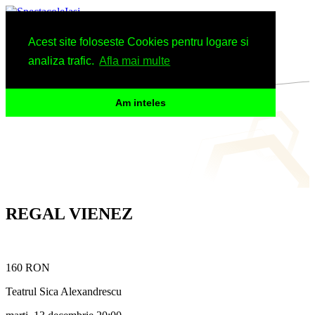
Spectacole
Acest site foloseste Cookies pentru logare si
Arhiva
Informatii
analiza trafic.
Afla mai multe
Am inteles
REGAL VIENEZ
160 RON
Teatrul Sica Alexandrescu