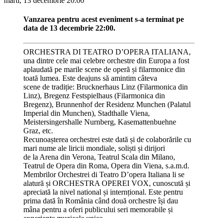
marti, 13 decembrie
20:00
Vanzarea pentru acest eveniment s-a terminat pe
data de 13 decembrie 22:00.
ORCHESTRA DI TEATRO D’OPERA ITALIANA,
una dintre cele mai celebre orchestre din Europa a fost
aplaudată pe marile scene de operă și filarmonice din
toată lumea. Este deajuns să amintim câteva
scene de tradiție: Brucknerhaus Linz (Filarmonica din
Linz), Bregenz Festspielhaus (Filarmonica din
Bregenz), Brunnenhof der Residenz Munchen (Palatul
Imperial din Munchen), Stadthalle Viena,
Meistersingershalle Nurnberg, Kasemattenbuehne
Graz, etc.
Recunoașterea orchestrei este dată și de colaborările cu
mari nume ale liricii mondiale, soliști și dirijori
de la Arena din Verona, Teatrul Scala din Milano,
Teatrul de Opera din Roma, Opera din Viena, s.a.m.d.
Membrilor Orchestrei di Teatro D’opera Italiana li se
alatură și ORCHESTRA OPEREI VOX, cunoscută și
apreciată la nivel national și internțional. Este pentru
prima dată în România când două orchestre își dau
mâna pentru a oferi publicului seri memorabile și