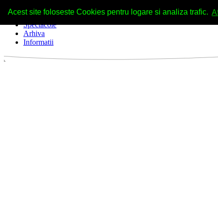
Acest site foloseste Cookies pentru logare si analiza trafic.
A
Spectacole
Arhiva
Informatii