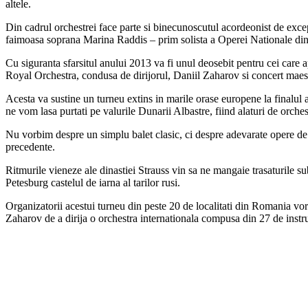
altele.
Din cadrul orchestrei face parte si binecunoscutul acordeonist de exce
faimoasa soprana Marina Raddis – prim solista a Operei Nationale din 
Cu siguranta sfarsitul anului 2013 va fi unul deosebit pentru cei care 
Royal Orchestra, condusa de dirijorul, Daniil Zaharov si concert mae
Acesta va sustine un turneu extins in marile orase europene la finalul
ne vom lasa purtati pe valurile Dunarii Albastre, fiind alaturi de orc
Nu vorbim despre un simplu balet clasic, ci despre adevarate opere de 
precedente.
Ritmurile vieneze ale dinastiei Strauss vin sa ne mangaie trasaturile su
Petesburg castelul de iarna al tarilor rusi.
Organizatorii acestui turneu din peste 20 de localitati din Romania vor 
Zaharov de a dirija o orchestra internationala compusa din 27 de instru