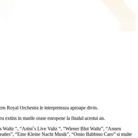
tern Royal Orchestra le interpreteaza aproape divin.
u extins in marile orase europene la finalul acestui an.
 Waltz “, “Artist`s Live Valtz “, “Wiener Blut Waltz”, “Annen
atles”, “Eine Kleine Nacht Musik”, “Omio Babbino Caro” si multe