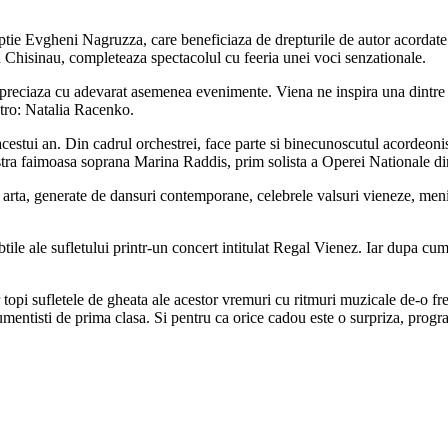
ptie Evgheni Nagruzza, care beneficiaza de drepturile de autor acordate
Chisinau, completeaza spectacolul cu feeria unei voci senzationale.
apreciaza cu adevarat asemenea evenimente. Viena ne inspira una dintre c
stro: Natalia Racenko.
 acestui an. Din cadrul orchestrei, face parte si binecunoscutul acordeon
hestra faimoasa soprana Marina Raddis, prim solista a Operei Nationale d
arta, generate de dansuri contemporane, celebrele valsuri vieneze, meni
btile ale sufletului printr-un concert intitulat Regal Vienez. Iar dupa cu
topi sufletele de gheata ale acestor vremuri cu ritmuri muzicale de-o fre
mentisti de prima clasa. Si pentru ca orice cadou este o surpriza, program