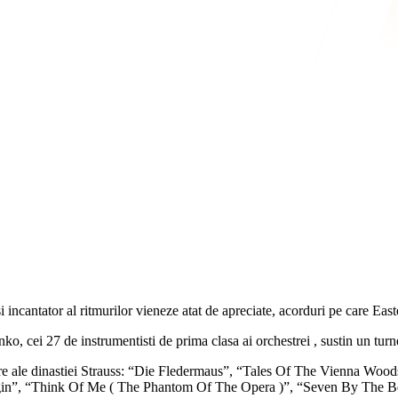
i incantator al ritmurilor vieneze atat de apreciate, acorduri pe care Eas
, cei 27 de instrumentisti de prima clasa ai orchestrei , sustin un turne
e ale dinastiei Strauss: “Die Fledermaus”, “Tales Of The Vienna Woods
in”, “Think Of Me ( The Phantom Of The Opera )”, “Seven By The Be