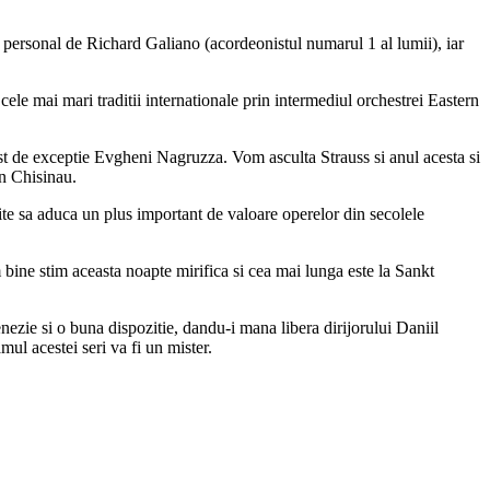
 personal de Richard Galiano (acordeonistul numarul 1 al lumii), iar
ele mai mari traditii internationale prin intermediul orchestrei Eastern
ist de exceptie Evgheni Nagruzza. Vom asculta Strauss si anul acesta si
in Chisinau.
te sa aduca un plus important de valoare operelor din secolele
m bine stim aceasta noapte mirifica si cea mai lunga este la Sankt
nezie si o buna dispozitie, dandu-i mana libera dirijorului Daniil
ul acestei seri va fi un mister.