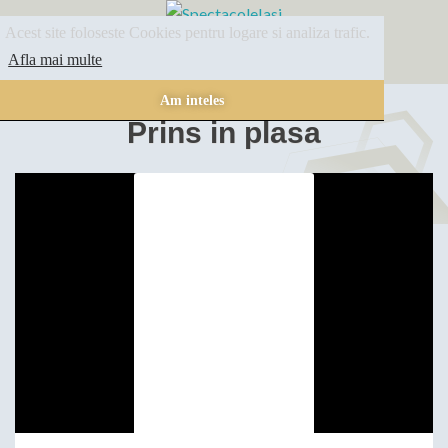
Acest site foloseste Cookies pentru logare si analiza trafic.
SPECTACOLE
ARHIVA
INFORMATII
Afla mai multe
Am inteles
Prins in plasa