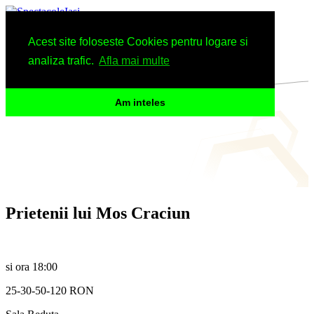
Spectacole
Acest site foloseste Cookies pentru logare si
Arhiva
Informatii
analiza trafic.
Afla mai multe
Am inteles
Prietenii lui Mos Craciun
si ora 18:00
25-30-50-120 RON