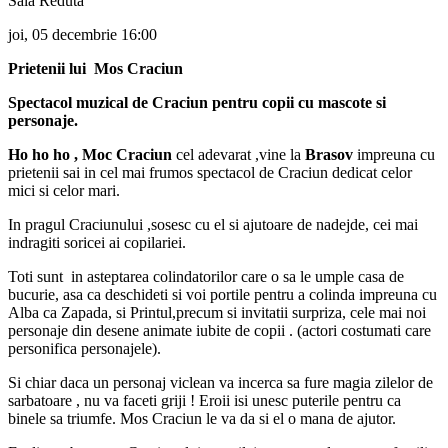
Sala Reduta
joi, 05 decembrie
16:00
Prietenii lui Mos Craciun
Spectacol muzical de Craciun pentru copii cu mascote si
personaje.
Ho ho ho , Moc Craciun
cel adevarat ,vine la
Brasov
impreuna cu
prietenii sai in cel mai frumos spectacol de Craciun dedicat celor
mici si celor mari.
In pragul Craciunului ,sosesc cu el si ajutoare de nadejde, cei mai
indragiti soricei ai copilariei.
Toti sunt in asteptarea colindatorilor care o sa le umple casa de
bucurie, asa ca deschideti si voi portile pentru a colinda impreuna cu
Alba ca Zapada, si Printul,precum si invitatii surpriza, cele mai noi
personaje din desene animate iubite de copii . (actori costumati care
personifica personajele).
Si chiar daca un personaj viclean va incerca sa fure magia zilelor de
sarbatoare , nu va faceti griji ! Eroii isi unesc puterile pentru ca
binele sa triumfe. Mos Craciun le va da si el o mana de ajutor.