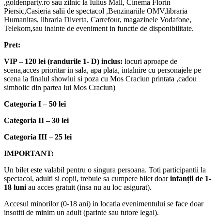
,goldenparty.ro sau zilnic la Iulius Mall, Cinema Florin
Piersic,Casieria salii de spectacol ,Benzinariile OMV,libraria
Humanitas, libraria Diverta, Carrefour, magazinele Vodafone,
Telekom,sau inainte de eveniment in functie de disponibilitate.
Pret:
VIP – 120 lei (randurile 1- D) inclus:
locuri aproape de
scena,acces prioritar in sala, apa plata, intalnire cu personajele pe
scena la finalul showlui si poza cu Mos Craciun printata ,cadou
simbolic din partea lui Mos Craciun)
Categoria I – 50 lei
Categoria II – 30 lei
Categoria III – 25 lei
IMPORTANT:
Un bilet este valabil pentru o singura persoana. Toti participantii la
spectacol, adulti si copii, trebuie sa cumpere bilet doar
infanții de 1-
18 luni
au acces gratuit (insa nu au loc asigurat).
Accesul minorilor (0-18 ani) in locatia evenimentului se face doar
insotiti de minim un adult (parinte sau tutore legal).