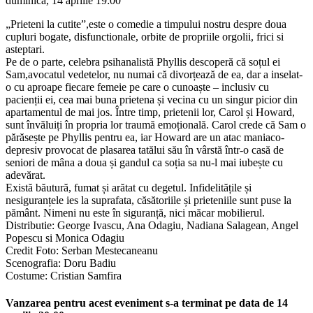
duminica, 14 aprilie
19:00
„Prieteni la cutite”,este o comedie a timpului nostru despre doua
cupluri bogate, disfunctionale, orbite de propriile orgolii, frici si
asteptari.
Pe de o parte, celebra psihanalistă Phyllis descoperă că soțul ei
Sam,avocatul vedetelor, nu numai că divorțează de ea, dar a inselat-
o cu aproape fiecare femeie pe care o cunoaște – inclusiv cu
pacienții ei, cea mai buna prietena și vecina cu un singur picior din
apartamentul de mai jos. Între timp, prietenii lor, Carol și Howard,
sunt învăluiți în propria lor traumă emoțională. Carol crede că Sam o
părăsește pe Phyllis pentru ea, iar Howard are un atac maniaco-
depresiv provocat de plasarea tatălui său în vârstă într-o casă de
seniori de mâna a doua și gandul ca soția sa nu-l mai iubește cu
adevărat.
Există băutură, fumat și arătat cu degetul. Infidelitățile și
nesiguranțele ies la suprafata, căsătoriile și prieteniile sunt puse la
pământ. Nimeni nu este în siguranță, nici măcar mobilierul.
Distributie: George Ivascu, Ana Odagiu, Nadiana Salagean, Angel
Popescu si Monica Odagiu
Credit Foto: Serban Mestecaneanu
Scenografia: Doru Badiu
Costume: Cristian Samfira
Vanzarea pentru acest eveniment s-a terminat pe data de 14