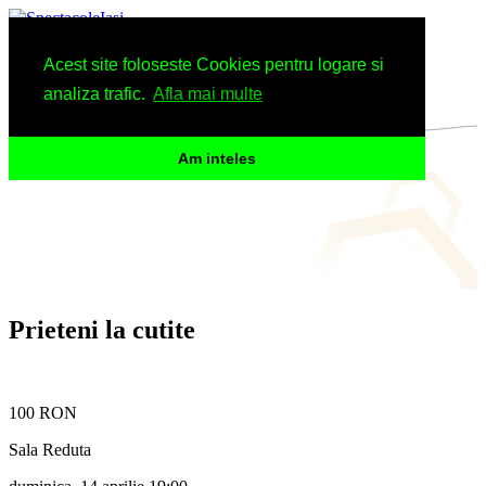
Spectacole
Acest site foloseste Cookies pentru logare si
Arhiva
Informatii
analiza trafic.
Afla mai multe
Am inteles
Prieteni la cutite
100 RON
Sala Reduta