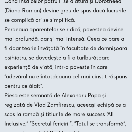
Când însă celor patru li se alătură şi Dorotheea
(Diana Roman) devine greu de spus dacă lucrurile
se complică ori se simplifică.
Perdeaua aparenţelor se ridică, povestea devine
mai profundă, dar şi mai intensă. Ceea ce pare a
fi doar teorie învăţată în facultate de domnişoara
psihiatru, se dovedeşte a fi o turlburătoare
experienţă de viată, intr-o poveste în care
“adevărul nu e întotdeauna cel mai cinstit răspuns
pentru celălalt”.
Piesa este semnată de Alexandru Popa și
regizată de Vlad Zamfirescu, aceeași echipă ce a
scos la rampă și titlurile de mare success “All
Inclusive,” “Secretul fericirii”, “Totul se transformă”,