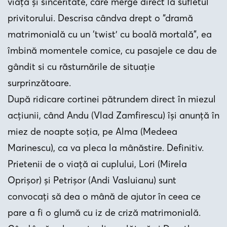
viaţă şi sinceritate, care merge direct la sufletul
privitorului. Descrisa cândva drept o “dramă
matrimonială cu un ‘twist’ cu boală mortală”, ea
îmbină momentele comice, cu pasajele ce dau de
gândit si cu răsturnările de situaţie
surprinzătoare.
După ridicare cortinei pătrundem direct în miezul
acţiunii, când Andu (Vlad Zamfirescu) îşi anunţă în
miez de noapte soţia, pe Alma (Medeea
Marinescu), ca va pleca la mânăstire. Definitiv.
Prietenii de o viaţă ai cuplului, Lori (Mirela
Oprişor) şi Petrişor (Andi Vasluianu) sunt
convocaţi să dea o mână de ajutor în ceea ce
pare a fi o glumă cu iz de criză matrimonială.