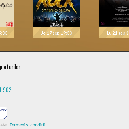
9:00
Jo 17 sep 19:00
Lu 21 sep 
porturilor
1 902
ate .
Termeni si conditii