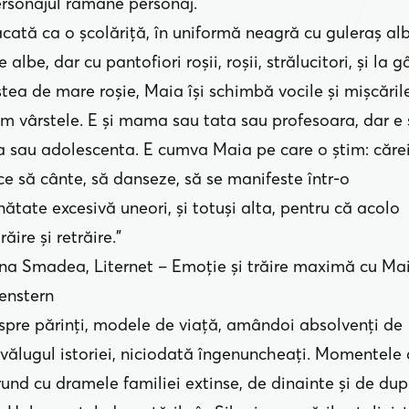
ersonajul rămâne personaj.
cată ca o şcolăriţă, în uniformă neagră cu guleraş alb
 albe, dar cu pantofiori roşii, roşii, strălucitori, şi la g
stea de mare roşie, Maia îşi schimbă vocile şi mişcăril
m vârstele. E şi mama sau tata sau profesoara, dar e 
a sau adolescenta. E cumva Maia pe care o ştim: căre
ace să cânte, să danseze, să se manifeste într-o
nătate excesivă uneori, și totuși alta, pentru că acolo
răire și retrăire.”
ina Smadea, Liternet – Emoție și trăire maximă cu Ma
enstern
espre părinți, modele de viață, amândoi absolvenți de
tăvălugul istoriei, niciodată îngenuncheați. Momentele 
rund cu dramele familiei extinse, de dinainte și de du