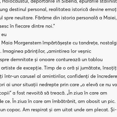
 Holocaustul, deportările în Siberia, epurările stalinist
ng destinul personal, realitatea istorică devine emoț
ul spre neuitare. Fărâme din istoria personală a Maiei,
esc în fiecare dintre noi.”
t eu
, Maia Morgenstern împărtășește cu tandrețe, nostalg
ă. Imaginea părinților, „amintirea lor veșnic
despre demnitate și onoare conturează un tablou
artiste de excepție. Timp de o oră și jumătate, însoțiț
ți într-un carusel al amintirilor, confidenți de încredere
ori ai unor situații nedrepte prin care „o elevă ce nu v
copii” a fost nevoită să treacă. „În ziua în care am
de ce. În ziua în care am îmbătrânit, am obosit un pic.
un copac. Am respirat și am uitat unde am plecat. Și-