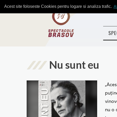
Acest site foloseste Cookies pentru logare si analiza trafic.
A
SPE
Nu sunt eu
„Aces
puţin
vinov
nu o 