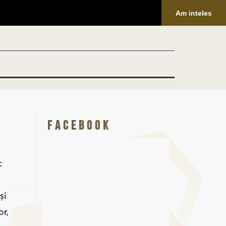
Am inteles
Facebook
c
şi
or,