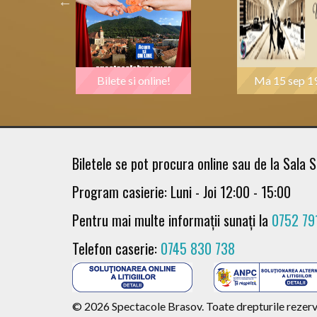
00
Bilete si online!
Ma 15 sep 1
Biletele se pot procura online sau de la Sala S
Program casierie: Luni - Joi 12:00 - 15:00
Pentru mai multe informații sunați la
0752 79
Telefon caserie:
0745 830 738
© 2026 Spectacole Brasov. Toate drepturile rezerv