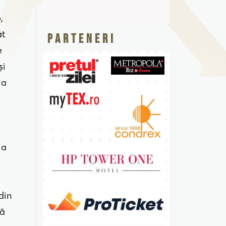
,
ât
Parteneri
e
şi
ia
ia
din
pă