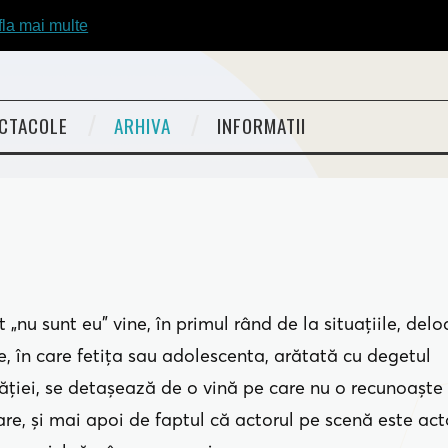
fla mai multe
CTACOLE
ARHIVA
INFORMATII
t „nu sunt eu” vine, în primul rând de la situaţiile, delo
e, în care fetiţa sau adolescenta, arătată cu degetul
ăţiei, se detaşează de o vină pe care nu o recunoaşte 
are, şi mai apoi de faptul că actorul pe scenă este act