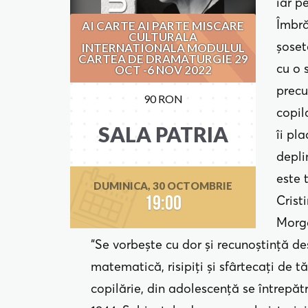
iar p
Îmbră
AI CARTE AI PARTE MISCARE
CULTURALA
şosete
INTERNATIONALA MODULUL
CARTEA DE DRAMATURGIE 29
cu o 
OCT -6 NOV 2022
precu
90 RON
copil
SALA PATRIA
îi pl
depli
este t
DUMINICA, 30 OCTOMBRIE
Crist
19:00
Morg
“Se vorbește cu dor și recunoștință d
matematică, risipiți și sfârtecați de 
copilărie, din adolescență se întrepăt