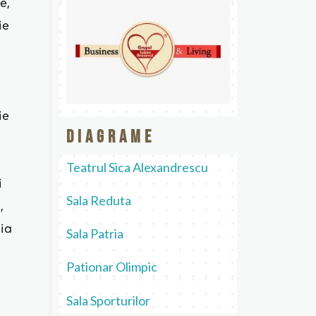
e,
ie
ie
Diagrame
Teatrul Sica Alexandrescu
i
Sala Reduta
,
oia
Sala Patria
Pationar Olimpic
Sala Sporturilor