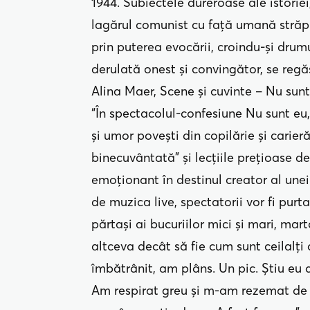
1944. Subiectele dureroase ale istoriei,
lagărul comunist cu față umană străpu
prin puterea evocării, croindu-și drum
derulată onest și convingător, se regăs
Alina Maer, Scene și cuvinte – Nu sun
“În spectacolul-confesiune Nu sunt eu
și umor povești din copilărie și carier
binecuvântată” și lecțiile prețioase 
emoționant în destinul creator al unei 
de muzica live, spectatorii vor fi purta
părtași ai bucuriilor mici și mari, mart
altceva decât să fie cum sunt ceilalți 
îmbătrânit, am plâns. Un pic. Știu eu 
Am respirat greu și m-am rezemat de 