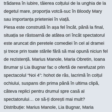
trădarea în iubire, tăierea colțului de la unghia de la
degetul mare, proporția votcă-suc în Bloody Mary
sau importanța prieteniei în viață.
Piesa este construită în așa fel încât, până la final,
situația se răstoarnă de atâtea ori încât spectatorul
este aruncat din peretele comediei în cel al dramei
și trece prin toate stările fără să mai opună niciun fel
de rezistență. Marius Manole, Maria Obretin, Ioana
Brumar și Lia Bugnar fac o ofertă de nerefuzat prin
spectacolul “Noi 4”: hohot de râs, lacrimă în colțul
ochiului, suspans din prima până în ultima clipă,
câteva replici pentru drumul spre casă al
spectatorului… ce să-ți dorești mai mult?
Distribuție
: Marius Manole, Lia Bugnar, Maria