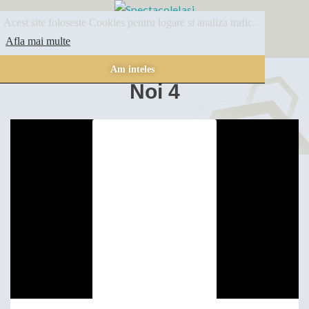
Acest site foloseste Cookies pentru logare si analiza trafic.
SPECTACOLE
ARHIVA
INFORMATII
Afla mai multe
Am inteles
Noi 4