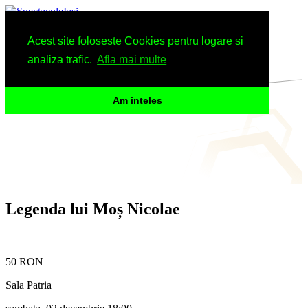
Spectacole
Acest site foloseste Cookies pentru logare si
Arhiva
Informatii
analiza trafic.
Afla mai multe
Am inteles
Legenda lui Moș Nicolae
50 RON
Sala Patria