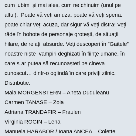
cum iubim și mai ales, cum ne chinuim (unul pe
altul). Poate vă veți amuza, poate vă veți speria,
poate chiar veți acuza, dar sigur vă veți distra! Veți
râde în hohote de personaje grotești, de situații
hilare, de relații absurde. Veți descoperi în ”Gaițele”
noastre niște vampiri deghizați în ființe umane, în
care s-ar putea să recunoașteți pe cineva
cunoscut… dintr-o oglindă în care priviți zilnic.
Distributie:
Maia MORGENSTERN – Aneta Duduleanu
Carmen TANASE – Zoia
Adriana TRANDAFIR – Fraulen
Virginia ROGIN – Lena
Manuela HARABOR / Ioana ANCEA – Colette