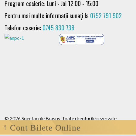
Program casierie: Luni - Joi 12:00 - 15:00
Pentru mai multe informații sunați la
0752 791 902
Telefon caserie:
0745 830 738
© 2026 Spectacole Brasov. Toate drepturile rezervate .
Cont Bilete Online
Termeni si conditii