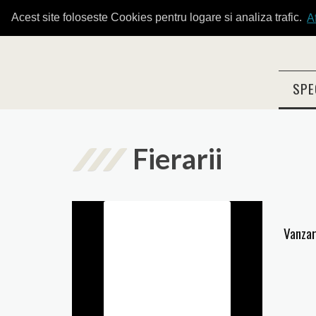
Acest site foloseste Cookies pentru logare si analiza trafic.
A
SPE
Fierarii
Vanzar