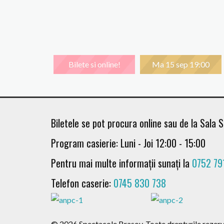
Bilete si online!
Ma 15 sep 19:00
Biletele se pot procura online sau de la Sala S
Program casierie: Luni - Joi 12:00 - 15:00
Pentru mai multe informații sunați la
0752 79
Telefon caserie:
0745 830 738
Du 11 oct 19:30
Lu 12 oct 19:00
© 2026 Spectacole Brasov. Toate drepturile rezerv