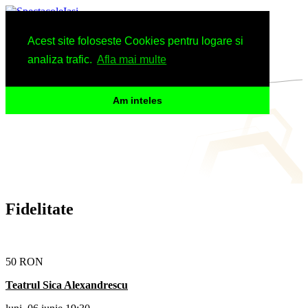
Spectacole
Acest site foloseste Cookies pentru logare si
Arhiva
Informatii
analiza trafic.
Afla mai multe
Am inteles
Fidelitate
50 RON
Teatrul Sica Alexandrescu