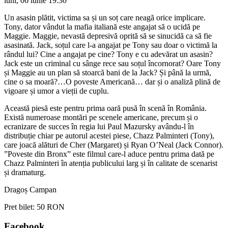
luni, 06 iunie
19:30
Un asasin plătit, victima sa și un soț care neagă orice implicare.
Tony, dator vândut la mafia italiană este angajat să o ucidă pe
Maggie. Maggie, nevastă depresivă oprită să se sinucidă ca să fie
asasinată. Jack, soțul care l-a angajat pe Tony sau doar o victimă la
rândul lui? Cine a angajat pe cine? Tony e cu adevărat un asasin?
Jack este un criminal cu sânge rece sau soțul încornorat? Oare Tony
și Maggie au un plan să stoarcă bani de la Jack? Și până la urmă,
cine o sa moară?…O poveste Americană… dar și o analiză plină de
vigoare și umor a vieții de cuplu.
Această piesă este pentru prima oară pusă în scenă în România.
Există numeroase montări pe scenele americane, precum și o
ecranizare de succes în regia lui Paul Mazursky avându-l în
distribuție chiar pe autorul acestei piese, Chazz Palminteri (Tony),
care joacă alături de Cher (Margaret) și Ryan O’Neal (Jack Connor).
”Poveste din Bronx” este filmul care-l aduce pentru prima dată pe
Chazz Palminteri în atenția publicului larg și în calitate de scenarist
și dramaturg.
Dragoș Campan
Pret bilet:
50 RON
Facebook