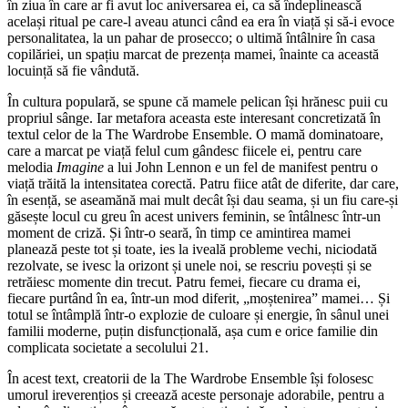
în ziua în care ar fi avut loc aniversarea ei, ca să îndeplinească
același ritual pe care-l aveau atunci când ea era în viață și să-i evoce
personalitatea, la un pahar de prosecco; o ultimă întâlnire în casa
copilăriei, un spațiu marcat de prezența mamei, înainte ca această
locuință să fie vândută.
În cultura populară, se spune că mamele pelican își hrănesc puii cu
propriul sânge. Iar metafora aceasta este interesant concretizată în
textul celor de la The Wardrobe Ensemble. O mamă dominatoare,
care a marcat pe viață felul cum gândesc fiicele ei, pentru care
melodia
Imagine
a lui John Lennon e un fel de manifest pentru o
viață trăită la intensitatea corectă. Patru fiice atât de diferite, dar care,
în esență, se aseamănă mai mult decât își dau seama, și un fiu care-și
găsește locul cu greu în acest univers feminin, se întâlnesc într-un
moment de criză. Și într-o seară, în timp ce amintirea mamei
planează peste tot și toate, ies la iveală probleme vechi, niciodată
rezolvate, se ivesc la orizont și unele noi, se rescriu povești și se
retrăiesc momente din trecut. Patru femei, fiecare cu drama ei,
fiecare purtând în ea, într-un mod diferit, „moștenirea” mamei… Și
totul se întâmplă într-o explozie de culoare și energie, în sânul unei
familii moderne, puțin disfuncțională, așa cum e orice familie din
complicata societate a secolului 21.
În acest text, creatorii de la The Wardrobe Ensemble își folosesc
umorul ireverențios și creează aceste personaje adorabile, pentru a