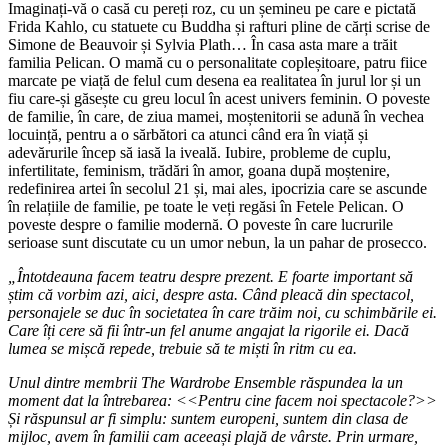
Imaginați-vă o casă cu pereți roz, cu un șemineu pe care e pictată
Frida Kahlo, cu statuete cu Buddha și rafturi pline de cărți scrise de
Simone de Beauvoir și Sylvia Plath… În casa asta mare a trăit
familia Pelican. O mamă cu o personalitate copleșitoare, patru fiice
marcate pe viață de felul cum desena ea realitatea în jurul lor și un
fiu care-și găsește cu greu locul în acest univers feminin. O poveste
de familie, în care, de ziua mamei, moștenitorii se adună în vechea
locuință, pentru a o sărbători ca atunci când era în viață și
adevărurile încep să iasă la iveală. Iubire, probleme de cuplu,
infertilitate, feminism, trădări în amor, goana după moștenire,
redefinirea artei în secolul 21 și, mai ales, ipocrizia care se ascunde
în relațiile de familie, pe toate le veți regăsi în Fetele Pelican. O
poveste despre o familie modernă. O poveste în care lucrurile
serioase sunt discutate cu un umor nebun, la un pahar de prosecco.
„Întotdeauna facem teatru despre prezent. E foarte important să
știm că vorbim azi, aici, despre asta. Când pleacă din spectacol,
personajele se duc în societatea în care trăim noi, cu schimbările ei.
Care îți cere să fii într-un fel anume angajat la rigorile ei. Dacă
lumea se mișcă repede, trebuie să te miști în ritm cu ea.
Unul dintre membrii The Wardrobe Ensemble răspundea la un
moment dat la întrebarea: <<Pentru cine facem noi spectacole?>>
Și răspunsul ar fi simplu: suntem europeni, suntem din clasa de
mijloc, avem în familii cam aceeași plajă de vârste. Prin urmare,