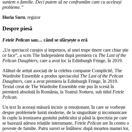
suntem o familie. Deci putem să ne confruntăm cam cu aceleași
probleme.”
Horia Suru
, regizor
Despre piesă
Fetele Pelican
sau… când se sfârșește o eră
„Un spectacol curajos și impetuos, al unei trupe tinere care chiar știe
ce face”, a scris The Independent după premiera cu
The Last of the
Pelican Daughters
, care a avut loc la Edinburgh Fringe, în 2019.
Alături de artiști asociați de la celebra companie Complicité, The
Wardrobe Ensemble a produs spectacolul
The Last of the Pelican
Daughters
, care a avut premiera la Edinburgh Fringe, în 2019.
Textul creat de The Wardrobe Ensemble este pus în scenă în
premieră absolută în România, la Teatrul
Nottara
, sub titlul
Fetele
Pelican.
Un text în aceeași măsură incisiv și emoționant, în care se vorbește
despre problemele lumii moderne, de la singurătate și incomunicare
în cuplu la ironizarea gustului publicului și până la ipocrizia pe care
se bazează adesea relațiile interumane,
Fetele Pelican
are în centru o
poveste de familie. Patru surori se întâlnesc după moartea mamei lor,