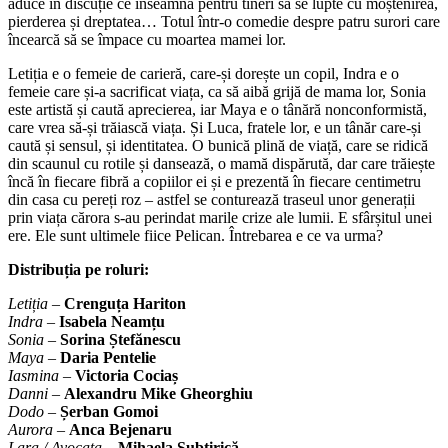
aduce în discuție ce înseamnă pentru tineri să se lupte cu moștenirea,
pierderea și dreptatea… Totul într-o comedie despre patru surori care
încearcă să se împace cu moartea mamei lor.
Letiția e o femeie de carieră, care-și dorește un copil, Indra e o
femeie care și-a sacrificat viața, ca să aibă grijă de mama lor, Sonia
este artistă și caută aprecierea, iar Maya e o tânără nonconformistă,
care vrea să-și trăiască viața. Și Luca, fratele lor, e un tânăr care-și
caută și sensul, și identitatea. O bunică plină de viață, care se ridică
din scaunul cu rotile și dansează, o mamă dispărută, dar care trăiește
încă în fiecare fibră a copiilor ei și e prezentă în fiecare centimetru
din casa cu pereți roz – astfel se conturează traseul unor generații
prin viața cărora s-au perindat marile crize ale lumii. E sfârșitul unei
ere. Ele sunt ultimele fiice Pelican. Întrebarea e ce va urma?
Distribuția pe roluri:
Letiția
–
Crenguța Hariton
Indra
–
Isabela Neamțu
Sonia
–
Sorina Ștefănescu
Maya
–
Daria Pentelie
Iasmina
–
Victoria Cociaș
Danni
–
Alexandru Mike Gheorghiu
Dodo
–
Șerban Gomoi
Aurora
–
Anca Bejenaru
Lara / Avocata
–
Mihaela Subțirică