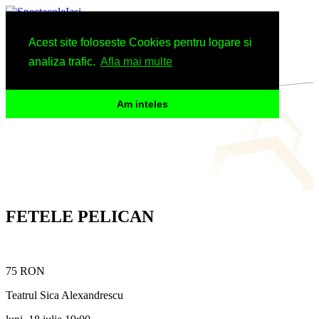
Spectacole
Acest site foloseste Cookies pentru logare si
Arhiva
Informatii
analiza trafic.
Afla mai multe
Am inteles
FETELE PELICAN
75 RON
Teatrul Sica Alexandrescu