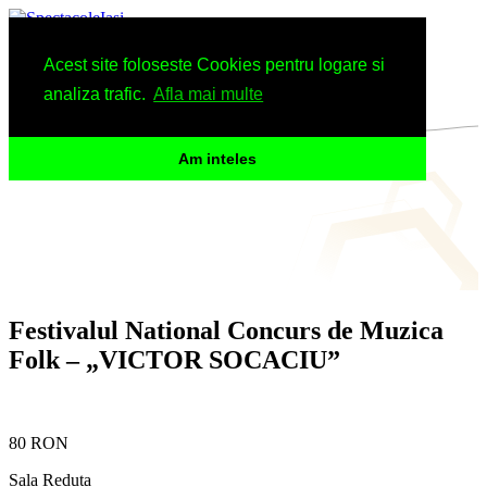
Spectacole
Acest site foloseste Cookies pentru logare si
Arhiva
Informatii
analiza trafic.
Afla mai multe
Am inteles
Festivalul National Concurs de Muzica
Folk – „VICTOR SOCACIU”
80 RON
Sala Reduta