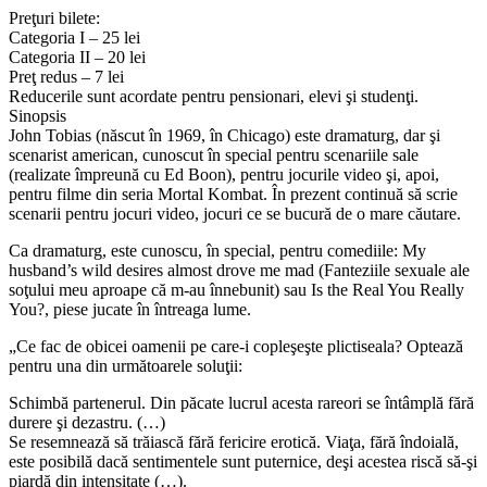
Preţuri bilete:
Categoria I – 25 lei
Categoria II – 20 lei
Preţ redus – 7 lei
Reducerile sunt acordate pentru pensionari, elevi şi studenţi.
Sinopsis
John Tobias (născut în 1969, în Chicago) este dramaturg, dar şi
scenarist american, cunoscut în special pentru scenariile sale
(realizate împreună cu Ed Boon), pentru jocurile video şi, apoi,
pentru filme din seria Mortal Kombat. În prezent continuă să scrie
scenarii pentru jocuri video, jocuri ce se bucură de o mare căutare.
Ca dramaturg, este cunoscu, în special, pentru comediile: My
husband’s wild desires almost drove me mad (Fanteziile sexuale ale
soţului meu aproape că m-au înnebunit) sau Is the Real You Really
You?, piese jucate în întreaga lume.
„Ce fac de obicei oamenii pe care-i copleşeşte plictiseala? Optează
pentru una din următoarele soluţii:
Schimbă partenerul. Din păcate lucrul acesta rareori se întâmplă fără
durere şi dezastru. (…)
Se resemnează să trăiască fără fericire erotică. Viaţa, fără îndoială,
este posibilă dacă sentimentele sunt puternice, deşi acestea riscă să-şi
piardă din intensitate (…).