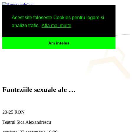
Spectacole
Acest site foloseste Cookies pentru logare si
Arhiva
Informatii
analiza trafic.
Afla mai multe
Am inteles
Fanteziile sexuale ale …
20-25 RON
Teatrul Sica Alexandrescu