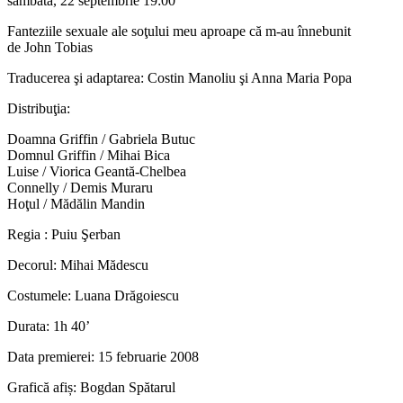
sambata, 22 septembrie
19:00
Fanteziile sexuale ale soţului meu aproape că m-au înnebunit
de John Tobias
Traducerea şi adaptarea: Costin Manoliu şi Anna Maria Popa
Distribuţia:
Doamna Griffin / Gabriela Butuc
Domnul Griffin / Mihai Bica
Luise / Viorica Geantă-Chelbea
Connelly / Demis Muraru
Hoţul / Mădălin Mandin
Regia : Puiu Şerban
Decorul: Mihai Mădescu
Costumele: Luana Drăgoiescu
Durata: 1h 40’
Data premierei: 15 februarie 2008
Grafică afiș: Bogdan Spătarul