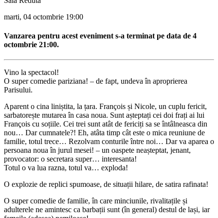
Sala Reduta
marti, 04 octombrie
19:00
Vanzarea pentru acest eveniment s-a terminat pe data de 4
octombrie 21:00.
Vino la spectacol!
O super comedie pariziana! – de fapt, undeva în aproprierea
Parisului.
Aparent o cina liniștita, la țara. François și Nicole, un cuplu fericit,
sarbatorește mutarea în casa noua. Sunt așteptați cei doi frați ai lui
François cu soțiile. Cei trei sunt atât de fericiți sa se întâlneasca din
nou… Dar cumnatele?! Eh, atâta timp cât este o mica reuniune de
familie, totul trece… Rezolvam conturile între noi… Dar va aparea o
persoana noua în jurul mesei! – un oaspete neașteptat, jenant,
provocator: o secretara super… interesanta!
Totul o va lua razna, totul va… exploda!
O explozie de replici spumoase, de situații hilare, de satira rafinata!
O super comedie de familie, în care minciunile, rivalitațile și
adulterele ne amintesc ca barbații sunt (în general) destul de lași, iar