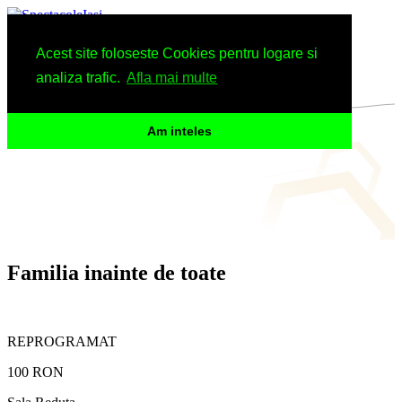
Spectacole
Acest site foloseste Cookies pentru logare si
Arhiva
Informatii
analiza trafic.
Afla mai multe
Am inteles
Familia inainte de toate
REPROGRAMAT
100 RON