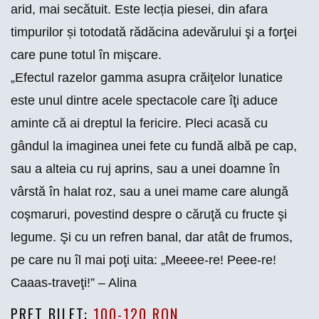
arid, mai secătuit. Este lecția piesei, din afara
timpurilor și totodată rădăcina adevărului şi a forţei
care pune totul în mişcare.
„Efectul razelor gamma asupra crăiţelor lunatice
este unul dintre acele spectacole care îţi aduce
aminte că ai dreptul la fericire. Pleci acasă cu
gândul la imaginea unei fete cu fundă albă pe cap,
sau a alteia cu ruj aprins, sau a unei doamne în
vârstă în halat roz, sau a unei mame care alungă
coşmaruri, povestind despre o căruţă cu fructe şi
legume. Şi cu un refren banal, dar atât de frumos,
pe care nu îl mai poţi uita: „Meeee-re! Peee-re!
Caaas-traveţi!” – Alina
PRET BILET:
100-120 RON