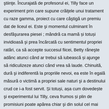
ştiinţe. Încurajată de profesorul ei, Tilly face un
experiment prin care supune crăiţele unui tratament
cu raze gamma, proiect cu care câştigă un premiu
dat de liceul ei. Este şi momentul culminant în
desfăşurarea piesei ; mândră ca mamă și totuși
invidioasă şi prea încărcată cu sentimentul propriei
ratări, ca să accepte succesul fiicei, Betty răneşte
adânc atunci când ar trebui să iubească și ajunge
să ridiculizeze atunci când vrea să laude. Chinuită,
dură şi indiferentă la propriile nevoi, ea este în egală
măsură o victimă a propriei sale naturi şi a destinului
crud ce i-a fost servit. Și totuși, așa cum dovedește
şi experimentul lui Tilly, ceva frumos și plin de
promisiuni poate apărea chiar şi din solul cel mai