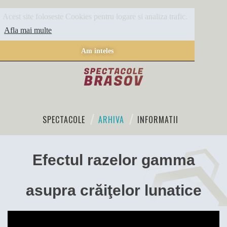
Acest site foloseste Cookies pentru logare si analiza trafic.
Afla mai multe
Am inteles
SPECTACOLE
ARHIVA
INFORMATII
Efectul razelor gamma
asupra crăiţelor lunatice