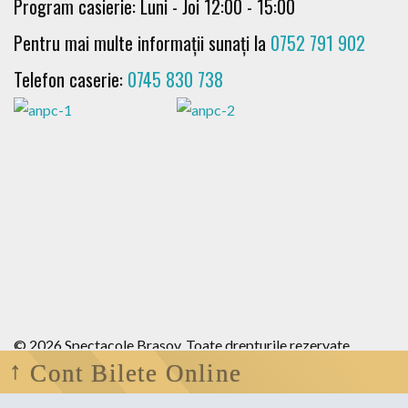
Program casierie: Luni - Joi 12:00 - 15:00
Pentru mai multe informații sunați la
0752 791 902
Telefon caserie:
0745 830 738
© 2026 Spectacole Brasov. Toate drepturile rezervate .
Cont Bilete Online
Termeni si conditii