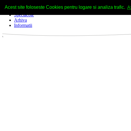
Acest site foloseste Cookies pentru logare si analiza trafic.
A
Spectacole
Arhiva
Informatii