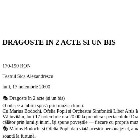
DRAGOSTE IN 2 ACTE SI UN BIS
170-190 RON
Teatrul Sica Alexandrescu
luni, 17 noiembrie
20:00
🎭 Dragoste în 2 acte (și un bis)
O odisee a iubirii spusă prin muzica lumii.
Cu Marius Bodochi, Ofelia Popii și Orchestra Simfonică Liber Artis I
Vă invităm, luni 17 noiembrie ora 20.00 la premiera spectacolului Dragos
călător prin lumi și inimi, își spune poveștile — fiecare cu propria muz
🎭 Marius Bodochi și Ofelia Popii dau viață acestor personaje: el, aman
șoaptă la furtună.