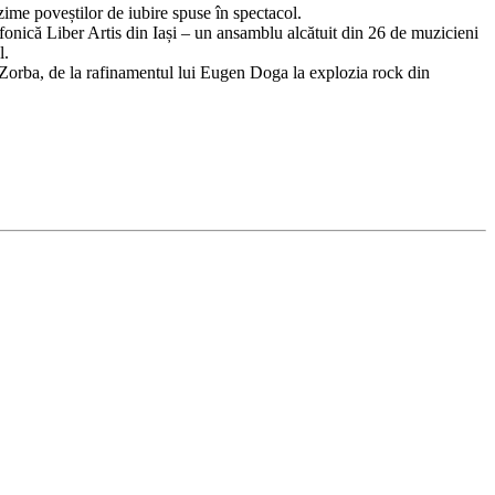
zime poveștilor de iubire spuse în spectacol.
mfonică Liber Artis din Iași – un ansamblu alcătuit din 26 de muzicieni
l.
 Zorba, de la rafinamentul lui Eugen Doga la explozia rock din