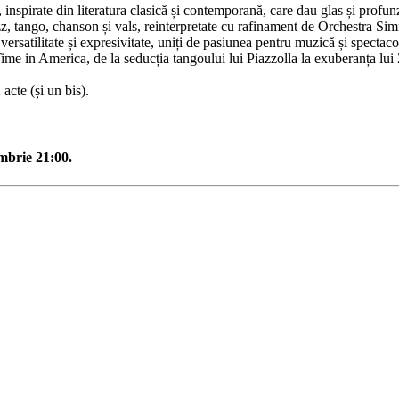
nspirate din literatura clasică și contemporană, care dau glas și profun
jazz, tango, chanson și vals, reinterpretate cu rafinament de Orchestra Si
versatilitate și expresivitate, uniți de pasiunea pentru muzică și spectaco
me in America, de la seducția tangoului lui Piazzolla la exuberanța lui
acte (și un bis).
mbrie 21:00.