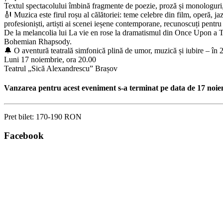
Textul spectacolului îmbină fragmente de poezie, proză și monologuri, i
🎻 Muzica este firul roșu al călătoriei: teme celebre din film, operă, 
profesioniști, artiști ai scenei ieșene contemporane, recunoscuți pentru 
De la melancolia lui La vie en rose la dramatismul din Once Upon a Ti
Bohemian Rhapsody.
🔔 O aventură teatrală simfonică plină de umor, muzică și iubire – în 2 
Luni 17 noiembrie, ora 20.00
Teatrul „Sică Alexandrescu” Brașov
Vanzarea pentru acest eveniment s-a terminat pe data de 17 noie
Pret bilet:
170-190 RON
Facebook