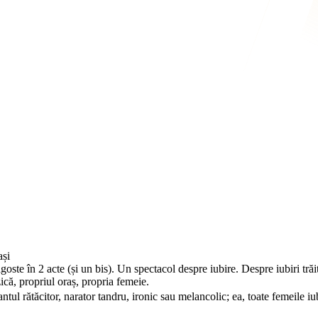
ași
te în 2 acte (și un bis). Un spectacol despre iubire. Despre iubiri trăit
ică, propriul oraș, propria femeie.
tul rătăcitor, narator tandru, ironic sau melancolic; ea, toate femeile 