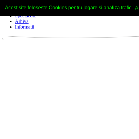
Acest site foloseste Cookies pentru logare si analiza trafic.
A
Spectacole
Arhiva
Informatii