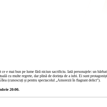
e e mai bun pe lume fără niciun sacrificiu. Iată personajele: un bărbat de 
ctuală cu multe regrete, dar plină de dorința de a iubi. Ei sunt protagonișt
a (cunoscuți și pentru spectacolul „Amorezii în flagrant delict”).
mbrie 20:00.