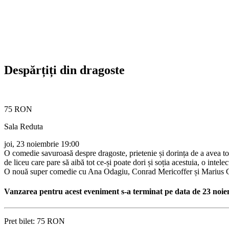
Despărțiți din dragoste
75 RON
Sala Reduta
joi, 23 noiembrie
19:00
O comedie savuroasă despre dragoste, prietenie și dorința de a avea tot c
de liceu care pare să aibă tot ce-și poate dori și soția acestuia, o intele
O nouă super comedie cu Ana Odagiu, Conrad Mericoffer și Marius Gîle
Vanzarea pentru acest eveniment s-a terminat pe data de 23 noie
Pret bilet:
75 RON