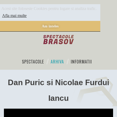
Acest site foloseste Cookies pentru logare si analiza trafic.
Afla mai multe
Am inteles
SPECTACOLE
ARHIVA
INFORMATII
Dan Puric si Nicolae Furdui
Iancu