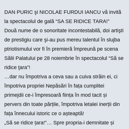
DAN PURIC şi NICOLAE FURDUI IANCU vă invită
la spectacolul de gală “SA SE RIDICE TARA!”
Două nume de o sonoritate incontestabilă, doi artişti
de prestigiu care şi-au pus mereu talentul în slujba
ptriotismului vor fi în premieră împreună pe scena
Sălii Palatului pe 28 noiembrie în spectacolul “Să se
ridice ţara”!
…dar nu împotriva
a ceva
sau
a cuiva
străin ei, ci
împotriva propriei Nepăsări în fața cumplitei
primejdii ce-i împresoară ființa în mod tacit și
pervers din toate părțile, împotriva letalei inerții din
fața înnecului istoric ce o așteaptă!
„Să se ridice țara!”… Spre propria-i demnitate și