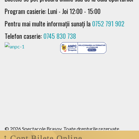
Program casierie: Luni - Joi 12:00 - 15:00
Pentru mai multe informații sunați la
0752 791 902
Telefon caserie:
0745 830 738
© 2026 Spectacole Brasov. Toate drepturile rezervate .
Cont Bilete Online
Termeni si conditii