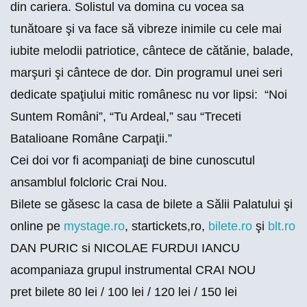
din cariera. Solistul va domina cu vocea sa
tunătoare şi va face să vibreze inimile cu cele mai
iubite melodii patriotice, cântece de cătănie, balade,
marşuri şi cântece de dor. Din programul unei seri
dedicate spaţiului mitic românesc nu vor lipsi: “Noi
Suntem Români”, “Tu Ardeal,” sau “Treceti
Batalioane Române Carpaţii.”
Cei doi vor fi acompaniaţi de bine cunoscutul
ansamblul folcloric Crai Nou.
Bilete se găsesc la casa de bilete a Sălii Palatului şi
online pe
mystage.ro
, startickets,ro,
bilete.ro
şi
blt.ro
DAN PURIC si NICOLAE FURDUI IANCU
acompaniaza grupul instrumental CRAI NOU
pret bilete 80 lei / 100 lei / 120 lei / 150 lei