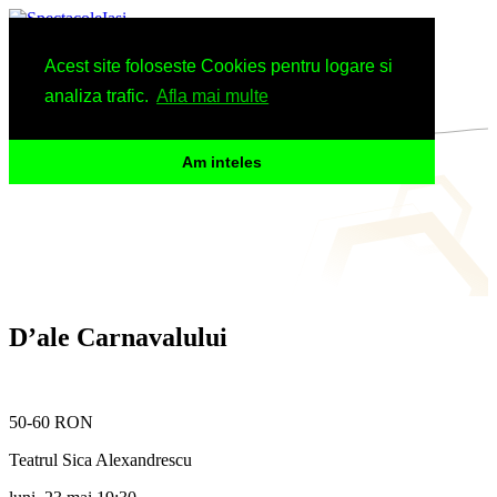
Spectacole
Acest site foloseste Cookies pentru logare si
Arhiva
Informatii
analiza trafic.
Afla mai multe
Am inteles
D’ale Carnavalului
50-60 RON
Teatrul Sica Alexandrescu