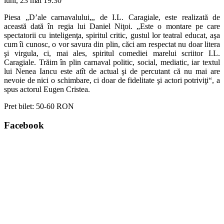
luni, 23 mai
19:30
Piesa „D’ale carnavalului„, de I.L. Caragiale, este realizată de
această dată în regia lui Daniel Niţoi. „Este o montare pe care
spectatorii cu inteligenţa, spiritul critic, gustul lor teatral educat, aşa
cum îi cunosc, o vor savura din plin, căci am respectat nu doar litera
şi virgula, ci, mai ales, spiritul comediei marelui scriitor I.L.
Caragiale. Trăim în plin carnaval politic, social, mediatic, iar textul
lui Nenea Iancu este atît de actual şi de percutant că nu mai are
nevoie de nici o schimbare, ci doar de fidelitate şi actori potriviţi“, a
spus actorul Eugen Cristea.
Pret bilet:
50-60 RON
Facebook