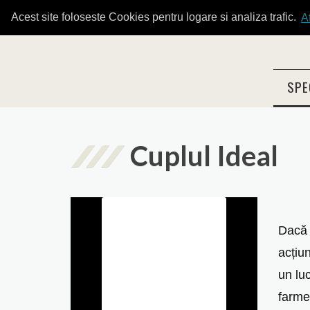
Acest site foloseste Cookies pentru logare si analiza trafic.
A
SPE
Cuplul Ideal
Dacă 
acțiu
un lu
farmec