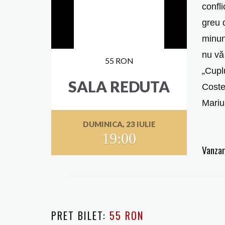
confli
greu 
minun
nu vă 
55 RON
„Cuplu
SALA REDUTA
Coste
Mariu
DUMINICA, 23 IULIE
19:00
Vanzar
PRET BILET:
55 RON