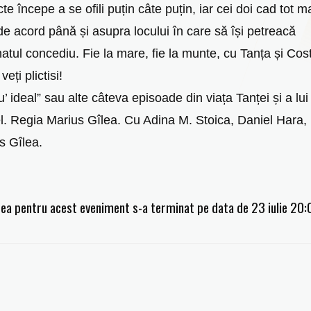
cte începe a se ofili puțin câte puțin, iar cei doi cad tot m
de acord până și asupra locului în care să își petreacă
atul concediu. Fie la mare, fie la munte, cu Tanța și Cos
veți plictisi!
’ ideal” sau alte câteva episoade din viața Tanței și a lui
l. Regia Marius Gîlea. Cu Adina M. Stoica, Daniel Hara,
s Gîlea.
ea pentru acest eveniment s-a terminat pe data de 23 iulie 20: