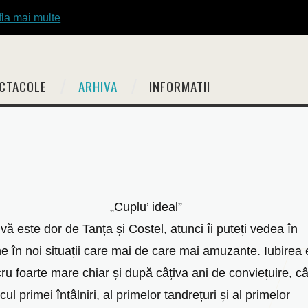
fla mai multe
CTACOLE
ARHIVA
INFORMATII
„Cuplu’ ideal”
vă este dor de Tanța și Costel, atunci îi puteți vedea în
ne în noi situații care mai de care mai amuzante. Iubirea 
cru foarte mare chiar și după câțiva ani de conviețuire, c
ul primei întâlniri, al primelor tandrețuri și al primelor