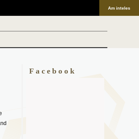
Am inteles
Facebook
e
ând