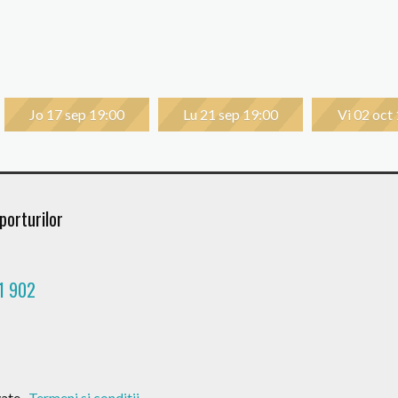
Jo 17 sep 19:00
Lu 21 sep 19:00
Vi 02 oct
porturilor
1 902
Ma 20 oct 19:00
Vi 30 oct 19:00
Lu 02 nov
ate .
Termeni si conditii