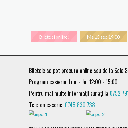
Bilete si online!
Ma 15 sep 19:00
Biletele se pot procura online sau de la Sala S
Program casierie: Luni - Joi 12:00 - 15:00
Pentru mai multe informații sunați la
0752 79
Telefon caserie:
0745 830 738
Du 11 oct 19:30
Lu 12 oct 19:00
© 2026 Spectacole Brasov. Toate drepturile rezerv