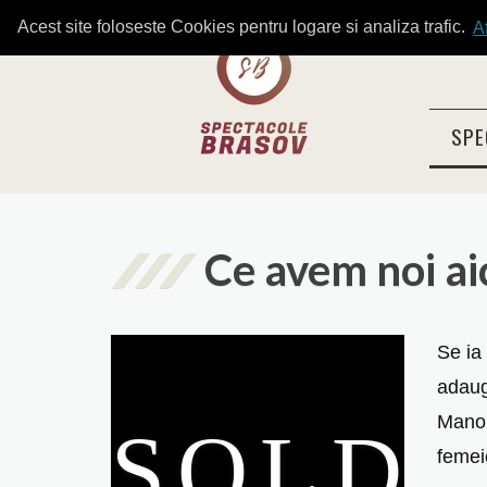
Acest site foloseste Cookies pentru logare si analiza trafic.
A
SPE
Ce avem noi ai
Se ia
adaug
Manol
femei