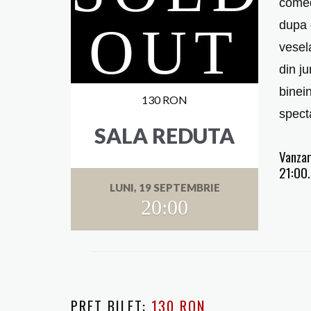
comed
dupa c
vesel
din ju
binei
130 RON
spect
SALA REDUTA
Vanzar
21:00.
LUNI, 19 SEPTEMBRIE
20:00
PRET BILET:
130 RON