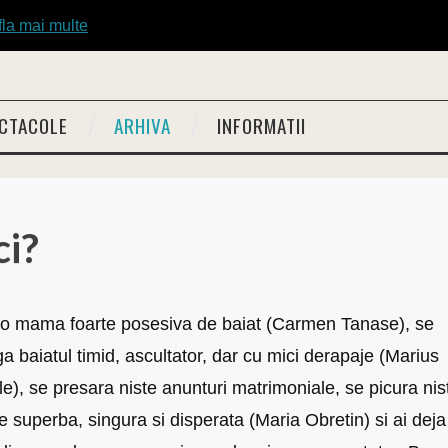
fla mai multe
CTACOLE
ARHIVA
INFORMATII
ci?
 o mama foarte posesiva de baiat (Carmen Tanase), se
a baiatul timid, ascultator, dar cu mici derapaje (Marius
e), se presara niste anunturi matrimoniale, se picura nis
e superba, singura si disperata (Maria Obretin) si ai deja