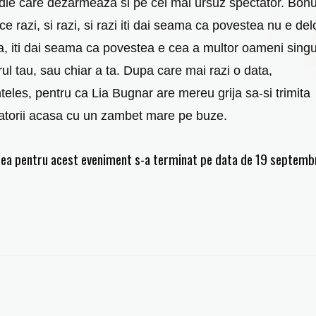
ie care dezarmeaza si pe cel mai ursuz spectator. Bonu
e razi, si razi, si razi iti dai seama ca povestea nu e del
a, iti dai seama ca povestea e cea a multor oameni singu
rul tau, sau chiar a ta. Dupa care mai razi o data,
nteles, pentru ca Lia Bugnar are mereu grija sa-si trimita
atorii acasa cu un zambet mare pe buze.
ea pentru acest eveniment s-a terminat pe data de 19 septemb