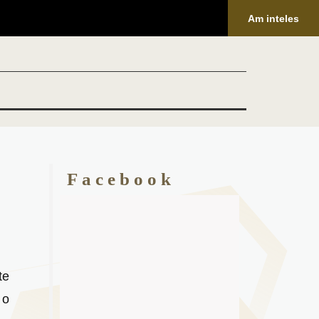
Am inteles
Facebook
te
 o