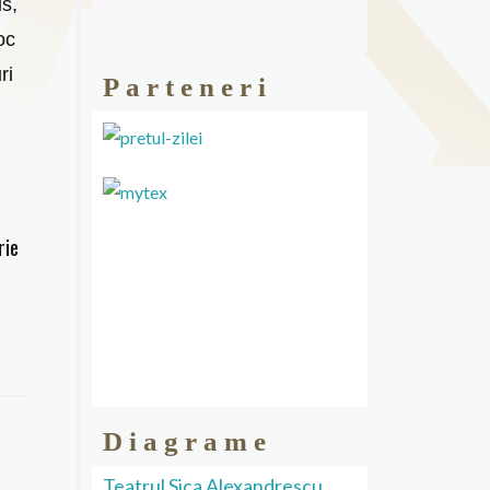
s,
oc
ri
Parteneri
rie
Diagrame
Teatrul Sica Alexandrescu