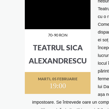
nebun
Teatr
cu o 
Comed
dispa
70-90 RON
ei so
TEATRUL SICA
începe
lucrur
ALEXANDRESCU
locul 
părin
ferme
MARTI, 05 FEBRUARIE
19:00
lui Da
așa n
impostoare. Se întrevede oare un comp