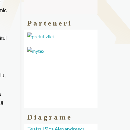
e
mic
Parteneri
tul
iu,
a
că
Diagrame
Teatrul Sica Alexandrescu