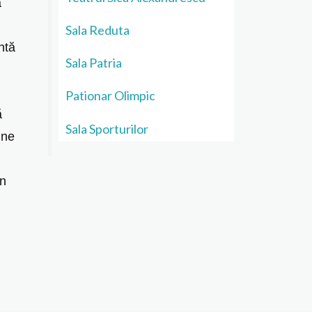
ă
Sala Reduta
ntă
Sala Patria
Pationar Olimpic
ă
Sala Sporturilor
ine
ân