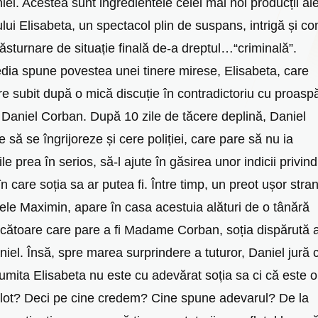
iei. Acestea sunt ingredientele celei mai noi producții al
ului Elisabeta, un spectacol plin de suspans, intrigă și co
răsturnare de situație finală de-a dreptul…“criminală”.
ia spune povestea unei tinere mirese, Elisabeta, care
re subit după o mică discuție în contradictoriu cu proaspă
ț Daniel Corban. După 10 zile de tăcere deplină, Daniel
 să se îngrijoreze și cere poliției, care pare să nu ia
ile prea în serios, să-l ajute în găsirea unor indicii privind
în care soția sa ar putea fi. Între timp, un preot ușor stran
tele Maximin, apare în casa acestuia alături de o tânără
cătoare care pare a fi Madame Corban, soția dispărută 
niel. Însă, spre marea surprindere a tuturor, Daniel jură 
umita Elisabeta nu este cu adevărat soția sa ci că este o
lot? Deci pe cine credem? Cine spune adevarul? De la