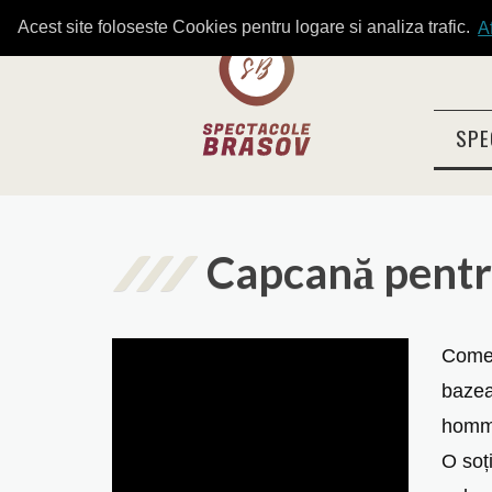
Acest site foloseste Cookies pentru logare si analiza trafic.
A
SPE
Capcană pentru
Comed
bazea
homme
O soț