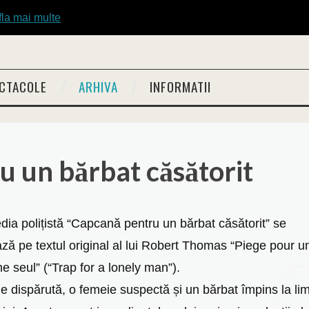
fla mai multe
CTACOLE
ARHIVA
INFORMATII
 un bărbat căsătorit
ia polițistă “Capcană pentru un bărbat căsătorit” se
ză pe textul original al lui Robert Thomas “Piege pour u
 seul” (“Trap for a lonely man”).
ie dispărută, o femeie suspectă și un bărbat împins la lim