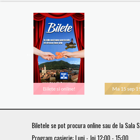
00
Bilete si online!
Ma 15 sep 1
Biletele se pot procura online sau de la Sala S
Program casierie: Luni - Joi 12:00 - 15:00