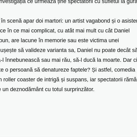
, investigația ce urmează ține spectatorii cu sufletul la gur
n scenă apar doi martori: un artist vagabond și o asiste
ce în ce mai complicat, cu atât mai mult cu cât Daniel
ebun, are lacune în memorie sau este victima unei
reușește să valideze varianta sa, Daniel nu poate decât s
-l înnebunească sau mai rău, să-l ducă la moarte. Dar c
te o persoană să denatureze faptele? Și astfel, comedia
n roller coaster de intrigă și suspans, iar spectatorii răm
e un deznodământ cu totul surprinzător.