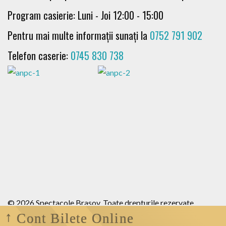
Program casierie: Luni - Joi 12:00 - 15:00
Pentru mai multe informații sunați la
0752 791 902
Telefon caserie:
0745 830 738
© 2026 Spectacole Brasov. Toate drepturile rezervate .
Cont Bilete Online
Termeni si conditii