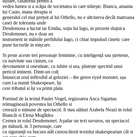
ușoare, căsătorită pentru a
vedea lumea si a scăpa de societatea in care trăiește. Bianca, amanta
lui Casio, mana dreapta si
generalul cel mai prețuit al lui Othello, nu e altcineva decât matroana
casei de toleranta unde
Desdemona a lucrat iar Emilia, soția lui Iago, in prezent slujnica
Desdemonei, nu e doar un
instrument in mâinile perfidului Iago, ci chiar impulsul cinetic care
pune lucrurile in mișcare.
Si peste aceste trei personaje feminine, cu inteligență sau șiretenie,
cu naivitate sau cinism, cu
devotament si onestitate, cu iubire si ura, plutește spectrul unui
pericol iminent. Dintr-un colț
întunecat zeul inflexibil al geloziei – the green eyed monster, așa
cum l-a numit Shakespeare, își
cere tributul si își va primi plata
Pornind de la textul Paulei Vogel, regizoarea Anca Sigartau
reimaginează povestea lui Othello si
creează o minune de spectacol. Ii stau alături Arabela Neazi in rolul
Biancăi si Elena Mogîldea
Cernea in rolul Desdemonei. Așadar un text savuros, un spectacol
pe măsură, in 3 personaje, care
cu siguranță va bucura atât cunoscătorii textului shakespearian cât si