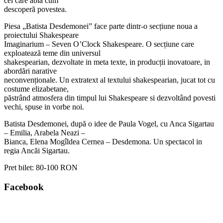
cei care abia cum
descoperă povestea.
Piesa „Batista Desdemonei” face parte dintr-o secțiune noua a
proiectului Shakespeare
Imaginarium – Seven O’Clock Shakespeare. O secțiune care
exploatează teme din universul
shakespearian, dezvoltate in meta texte, in producții inovatoare, in
abordări narative
neconvenționale. Un extratext al textului shakespearian, jucat tot cu
costume elizabetane,
păstrând atmosfera din timpul lui Shakespeare si dezvoltând povesti
vechi, spuse in vorbe noi.
Batista Desdemonei, după o idee de Paula Vogel, cu Anca Sigartau
– Emilia, Arabela Neazi –
Bianca, Elena Mogîldea Cernea – Desdemona. Un spectacol in
regia Ancăi Sigartau.
Pret bilet:
80-100 RON
Facebook