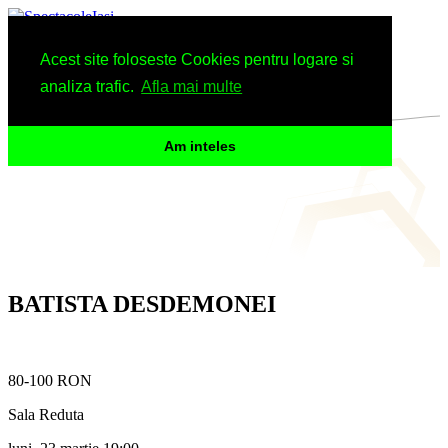
Spectacole
Acest site foloseste Cookies pentru logare si
Arhiva
Informatii
analiza trafic.
Afla mai multe
Am inteles
BATISTA DESDEMONEI
80-100 RON
Sala Reduta