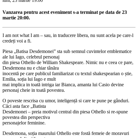
luni, 23 martie
19:00
Vanzarea pentru acest eveniment s-a terminat pe data de 23
martie 20:00.
I am not what I am – sau, in traducere libera, nu sunt acela pe care-l
credeți voi a fi.
Piesa „Batisa Desdemonei” sta sub semnul cuvintelor emblematice
ale lui Iago, celebrul personaj
din piesa Othello de William Shakespeare. Nimic nu e ceea ce pare,
Desdemona nu e chiar tânăra
inocentă pe care publicul familiarizat cu textul shakespearian o știe,
Emilia, soția lui Iago e mult
mai implica in toată intriga iar Bianca, amanta lui Casio devine
personaj cheie in toată povestea.
O poveste rescrisa cu umor, inteligență si care te pune pe gânduri.
Căci asta face „Batista
Desdemonei – preia motivul central din piesa Othello si re-spune
povestea din perspectiva
personajelor feminine.
Desdemona, soția maurului Othello este fostă femeie de moravuri